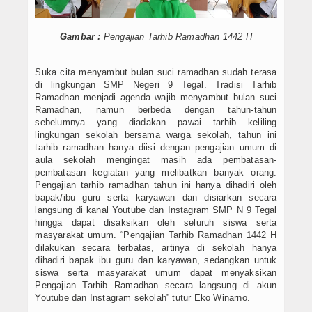
DOWNLOAD
Gambar :
Pengajian Tarhib Ramadhan 1442 H
Data Alumni
Suka cita menyambut bulan suci ramadhan sudah terasa
Konsultasi
di lingkungan SMP Negeri 9 Tegal. Tradisi Tarhib
Ramadhan menjadi agenda wajib menyambut bulan suci
Lainnya
Ramadhan, namun berbeda dengan tahun-tahun
sebelumnya yang diadakan pawai tarhib keliling
PPDB 2021 JALUR PRESTASI
lingkungan sekolah bersama warga sekolah, tahun ini
tarhib ramadhan hanya diisi dengan pengajian umum di
aula sekolah mengingat masih ada pembatasan-
Hubungi Kami
pembatasan kegiatan yang melibatkan banyak orang.
Pengajian tarhib ramadhan tahun ini hanya dihadiri oleh
bapak/ibu guru serta karyawan dan disiarkan secara
langsung di kanal Youtube dan Instagram SMP N 9 Tegal
hingga dapat disaksikan oleh seluruh siswa serta
masyarakat umum. “Pengajian Tarhib Ramadhan 1442 H
dilakukan secara terbatas, artinya di sekolah hanya
dihadiri bapak ibu guru dan karyawan, sedangkan untuk
siswa serta masyarakat umum dapat menyaksikan
Pengajian Tarhib Ramadhan secara langsung di akun
Youtube dan Instagram sekolah” tutur Eko Winarno.