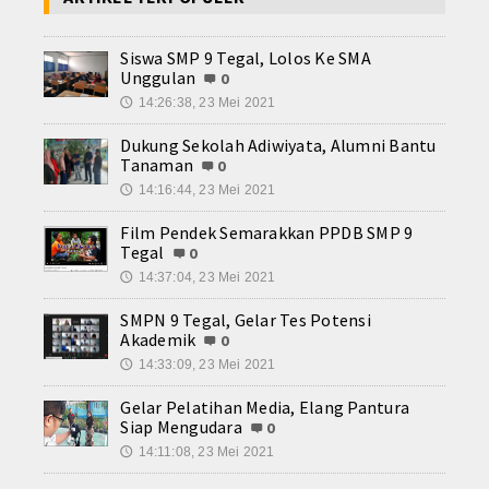
Siswa SMP 9 Tegal, Lolos Ke SMA
Unggulan
0
14:26:38, 23 Mei 2021
🕔
Dukung Sekolah Adiwiyata, Alumni Bantu
Tanaman
0
14:16:44, 23 Mei 2021
🕔
Film Pendek Semarakkan PPDB SMP 9
Tegal
0
14:37:04, 23 Mei 2021
🕔
SMPN 9 Tegal, Gelar Tes Potensi
Akademik
0
14:33:09, 23 Mei 2021
🕔
Gelar Pelatihan Media, Elang Pantura
Siap Mengudara
0
14:11:08, 23 Mei 2021
🕔