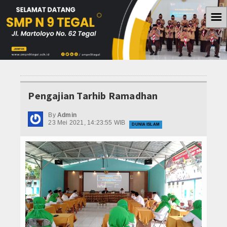
☰
Home
Berita
WISATA
Pengajian Tarhib Ramadhan
OLAH RAGA
By
Admin
23 Mei 2021, 14:23:55 WIB
DUNIA ISLAM
PENDIDIKAN
KESEHATAN
Teknologi
Koleksi Video
Album Foto