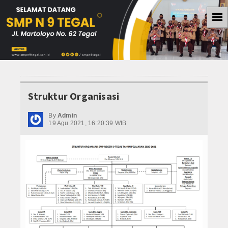
☰
Home
Berita
WISATA
Struktur Organisasi
OLAH RAGA
By
Admin
19 Agu 2021, 16:20:39 WIB
PENDIDIKAN
KESEHATAN
Teknologi
Koleksi Video
Album Foto