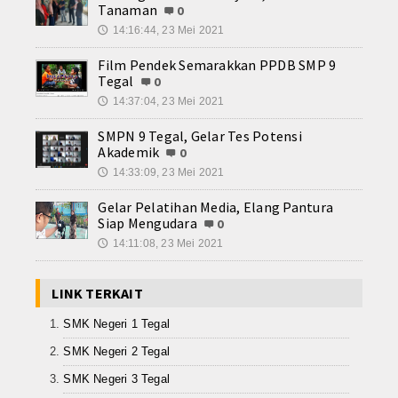
Tanaman
0
14:16:44, 23 Mei 2021
🕔
Film Pendek Semarakkan PPDB SMP 9
Tegal
0
14:37:04, 23 Mei 2021
🕔
SMPN 9 Tegal, Gelar Tes Potensi
Akademik
0
14:33:09, 23 Mei 2021
🕔
Gelar Pelatihan Media, Elang Pantura
Siap Mengudara
0
14:11:08, 23 Mei 2021
🕔
LINK TERKAIT
SMK Negeri 1 Tegal
SMK Negeri 2 Tegal
SMK Negeri 3 Tegal