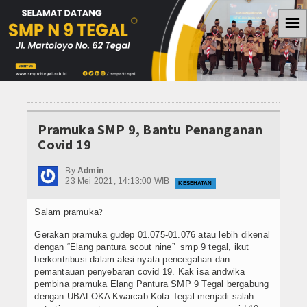
☰
Home
Berita
WISATA
Pramuka SMP 9, Bantu Penanganan
Covid 19
OLAH RAGA
By
Admin
PENDIDIKAN
23 Mei 2021, 14:13:00 WIB
KESEHATAN
KESEHATAN
Salam pramuka
?
Teknologi
Gerakan pramuka gudep 01.075-01.076 atau lebih dikenal
dengan “Elang pantura scout nine” smp 9 tegal, ikut
berkontribusi dalam aksi nyata pencegahan dan
Koleksi Video
pemantauan penyebaran covid 19. Kak isa andwika
pembina pramuka Elang Pantura SMP 9 Tegal bergabung
Album Foto
dengan UBALOKA Kwarcab Kota Tegal menjadi salah