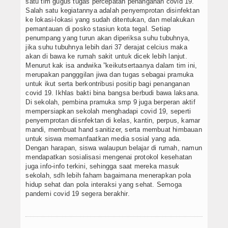
satu tim gugus tugas percepatan penanganan covid 19.
DOWNLOAD
Salah satu kegiatannya adalah penyemprotan disinfektan
ke lokasi-lokasi yang sudah ditentukan, dan melakukan
pemantauan di posko stasiun kota tegal. Setiap
Data Alumni
penumpang yang turun akan diperiksa suhu tubuhnya,
jika suhu tubuhnya lebih dari 37 derajat celcius maka
Konsultasi
akan di bawa ke rumah sakit untuk dicek lebih lanjut.
Menurut kak isa andwika ”keikutsertaanya dalam tim ini,
merupakan pangggilan jiwa dan tugas sebagai pramuka
Lainnya
untuk ikut serta berkontribusi positip bagi penanganan
covid 19. Ikhlas bakti bina bangsa berbudi bawa laksana.
PPDB 2021 JALUR PRESTASI
Di sekolah, pembina pramuka smp 9 juga berperan aktif
mempersiapkan sekolah menghadapi covid 19, seperti
Hubungi Kami
penyemprotan diisnfektan di kelas, kantin, perpus, kamar
mandi, membuat hand sanitizer, serta membuat himbauan
untuk siswa memanfaatkan media sosial yang ada.
Dengan harapan, siswa walaupun belajar di rumah, namun
mendapatkan sosialisasi mengenai protokol kesehatan
juga info-info terkini, sehingga saat mereka masuk
sekolah, sdh lebih faham bagaimana menerapkan pola
hidup sehat dan pola interaksi yang sehat. Semoga
pandemi covid 19 segera berakhir.