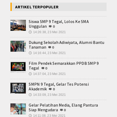
ARTIKEL TERPOPULER
Siswa SMP 9 Tegal, Lolos Ke SMA
Unggulan
0
14:26:38, 23 Mei 2021
🕔
Dukung Sekolah Adiwiyata, Alumni Bantu
Tanaman
0
14:16:44, 23 Mei 2021
🕔
Film Pendek Semarakkan PPDB SMP 9
Tegal
0
14:37:04, 23 Mei 2021
🕔
SMPN 9 Tegal, Gelar Tes Potensi
Akademik
0
14:33:09, 23 Mei 2021
🕔
Gelar Pelatihan Media, Elang Pantura
Siap Mengudara
0
14:11:08, 23 Mei 2021
🕔