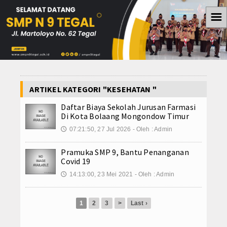
☰
Home
Berita
WISATA
ARTIKEL KATEGORI "KESEHATAN "
Daftar Biaya Sekolah Jurusan Farmasi
OLAH RAGA
Di Kota Bolaang Mongondow Timur
PENDIDIKAN
07:21:50, 27 Jul 2026 - Oleh : Admin
🕔
KESEHATAN
Pramuka SMP 9, Bantu Penanganan
Covid 19
Teknologi
14:13:00, 23 Mei 2021 - Oleh : Admin
🕔
Koleksi Video
1
2
3
>
Last ›
Album Foto