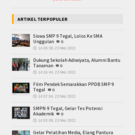
ARTIKEL TERPOPULER
Siswa SMP 9 Tegal, Lolos Ke SMA
Unggulan
0
14:26:38, 23 Mei 2021
🕔
Dukung Sekolah Adiwiyata, Alumni Bantu
Tanaman
0
14:16:44, 23 Mei 2021
🕔
Film Pendek Semarakkan PPDB SMP 9
Tegal
0
14:37:04, 23 Mei 2021
🕔
SMPN 9 Tegal, Gelar Tes Potensi
Akademik
0
14:33:09, 23 Mei 2021
🕔
Gelar Pelatihan Media, Elang Pantura